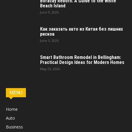
Boracay Reborn: A Guide to the White
Beach Island
June 9, 2026
Как заказать авто из Китая без лишних
рисков
June 3, 2026
Smart Bathroom Remodel in Bellingham:
Practical Design Ideas for Modern Homes
May 25, 2026
MENU
Home
Auto
Business